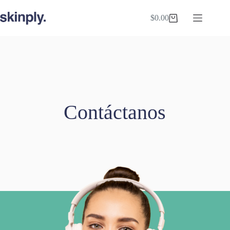
Saltar
al
$
0.00
Shopping
contenido
cart
Contáctanos