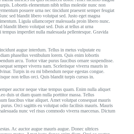
turpis. Lobortis elementum nibh tellus molestie nunc non
 fermentum posuere urna nec tincidunt praesent semper feugiat
nc sed blandit libero volutpat sed. Justo eget magna
dimentum. Ligula ullamcorper malesuada proin libero nunc.
 blandit libero volutpat sed. Duis at tellus at urna
mi tempus imperdiet nulla malesuada pellentesque. Gravida
incidunt augue interdum. Tellus in metus vulputate eu
 diam phasellus vestibulum lorem. Quis enim lobortis
bendum arcu. Tortor vitae purus faucibus ornare suspendisse.
equat semper viverra nam. Scelerisque viverra mauris in
ulvinar. Turpis in eu mi bibendum neque egestas congue.
ue non tellus orci. Quis blandit turpis cursus in.
semper auctor neque vitae tempus quam. Enim nulla aliquet
 Leo duis ut diam quam nulla porttitor massa. Tellus
psum faucibus vitae aliquet. Amet volutpat consequat mauris
purus. Orci sagittis eu volutpat odio facilisis mauris. Mauris
ger malesuada nunc vel risus commodo viverra maecenas. Dictum
gestas. Ac auctor augue mauris augue. Donec ultrices