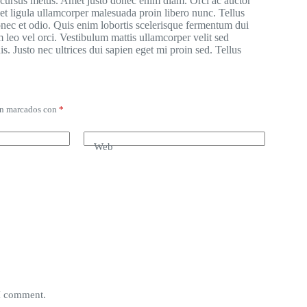
d cursus metus. Amet justo donec enim diam. Orci ac auctor
et ligula ullamcorper malesuada proin libero nunc. Tellus
onec et odio. Quis enim lobortis scelerisque fermentum dui
 leo vel orci. Vestibulum mattis ullamcorper velit sed
s. Justo nec ultrices dui sapien eget mi proin sed. Tellus
án marcados con
*
Web
 I comment.