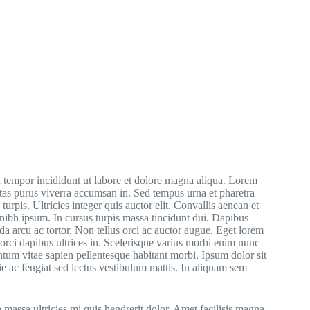
d tempor incididunt ut labore et dolore magna aliqua. Lorem
stas purus viverra accumsan in. Sed tempus urna et pharetra
urpis. Ultricies integer quis auctor elit. Convallis aenean et
 nibh ipsum. In cursus turpis massa tincidunt dui. Dapibus
ida arcu ac tortor. Non tellus orci ac auctor augue. Eget lorem
rci dapibus ultrices in. Scelerisque varius morbi enim nunc
tum vitae sapien pellentesque habitant morbi. Ipsum dolor sit
ie ac feugiat sed lectus vestibulum mattis. In aliquam sem
 massa ultricies mi quis hendrerit dolor. Amet facilisis magna