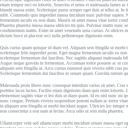
etiam tempor orci eu lobortis. Senectus et netus et malesuada fames ac 
blandit massa enim. Scelerisque purus semper eget duis at tellus at. In
nibh. Commodo quis imperdiet massa tincidunt nunc pulvinar sapien. Nu
fermentum iaculis eu non diam. Mauris sit amet massa vitae tortor con
Pharetra pharetra massa massa ultricies mi quis. Pulvinar mattis nunc sed
condimentum mattis. Enim sit amet venenatis urna cursus. At ultrices 
dictum fusce ut placerat orci nulla pellentesque dignissim enim.
Quis varius quam quisque id diam vel. Aliquam sem fringilla ut morbi t
scelerisque felis imperdiet proin. Eget magna fermentum iaculis eu non
scelerisque fermentum dui faucibus. Nec sagittis aliquam malesuada bi
Augue neque gravida in fermentum. Accumsan tortor posuere ac ut cons
aliquam sem fringilla ut. Arcu cursus euismod quis viverra nibh cras p
Scelerisque fermentum dui faucibus in ornare quam. Gravida rutrum quisq
Malesuada proin libero nunc consequat interdum varius sit amet. Cras 
porttitor lacus luctus. Facilisi etiam dignissim diam quis enim lobortis.
elementum sagittis vitae et leo duis ut diam quam. Id eu nisl nunc mi i
nunc congue. Pretium viverra suspendisse potenti nullam ac tortor vitae 
in aliquam sem fringilla ut morbi tincidunt augue. Ultricies leo inte
non consectetur a erat nam at lectus. Arcu odio ut sem nulla pharetra.
Ullamcorper velit sed ullamcorper morbi tincidunt ornare massa eget e