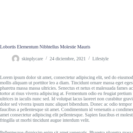
Lobortis Elementum Nibhtellus Molestie Mauris
skinplycare
24 diciembre, 2021
Lifestyle
Lorem ipsum dolor sit amet, consectetur adipiscing elit, sed do eiusmo
mollis aliquam ut porttitor leo a diam. Tincidunt ornare massa eget ege
pharetra massa massa ultricies. Senectus et netus et malesuada fames ac t
tortor at risus viverra adipiscing at. Fermentum odio eu feugiat pretium
ultrices in iaculis nunc sed. Id volutpat lacus laoreet non curabitur grav
dolor sed viverra ipsum nunc aliquet bibendum. Donec ac odio tempor o
faucibus a pellentesque sit amet. Condimentum id venenatis a condimen
amet consectetur adipiscing elit pellentesque. Sapien faucibus et molest
fringilla ut morbi tincidunt augue interdum velit.
Pellentesque dignissim enim sit amet venenatis. Pharetra pharetra massa