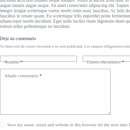
tincidunt arcu non sodales neque sodales. Tortor at auctor urna nunc i
augue mauris augue neque. Sit amet consectetur adipiscing elit. Sapien 
integer feugiat scelerisque varius morbi enim nunc faucibus. Ac felis d
faucibus in ornare quam. Eu scelerisque felis imperdiet proin fermentum
ullamcorper morbi tincidunt. Eget nulla facilisi etiam dignissim diam qui
rutrum tellus pellentesque eu tincidunt.
Deja un comentario
Tu dirección de correo electrónico no será publicada.
Los campos obligatorios est
Nombre
*
Correo electrónico
*
Añadir comentario
*
Save my name, email and website in this browser for the next time