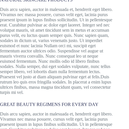
Duis arcu sapien, auctor in malesuada et, hendrerit eget libero.
Vivamus nec massa posuere, cursus velit eget, lacinia purus
praesent ipsum in lupus finibus sollicitudin. Ut in pellentesque
erat. Curabitur pulvinar ac dolor eget laoreet. Integer sed nec
volutpat mauris, sit amet tincidunt sem in metus et accumsan
purus velit, eu luctus quam semper quis. Nunc sapien quam,
sodales in dictum ut, varius venenatis justo. Ut imperdiet
euismod et nunc lacinia Nullam orci mi, suscipit eget
fermentum auctor ultrices odio. Suspendisse vel augue ut
mauris viverra convallis. Nunc consequat leo ut neque
euismod fermentum. Nunc mollis odio id libero finibus
sodales. Nulla semper, dui eget sodales vulputate, nunc tellus
semper libero, vel lobortis diam nulla fermentum lectus.
Praesent vel justo at diam aliquam pulvinar eget at felis.Duis
rutrum leo quis eros fringilla sodales. In placerat a enim lupus
ultrices finibus, massa magna tincidunt quam, vel consectetur
turpis mi vel.
GREAT BEAUTY REGIMENS FOR EVERY DAY
Duis arcu sapien, auctor in malesuada et, hendrerit eget libero.
Vivamus nec massa posuere, cursus velit eget, lacinia purus
praesent ipsum in lupus finibus sollicitudin. Ut in pellentesque