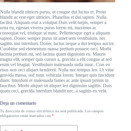
Nulla blandit ultrices purus, ut congue dui luctus et. Proin
blandit ac erat eget ultricies. Phasellus et dui sapien. Nulla
facilisi. Aliquam erat a volutpat Duis velit turpis, semper a
urna eu, egestas viverra purus lorem mi, maximus ac
consequat vel, tristique ut nunc. Pellentesque eget a aliquam
sapien. Donec semper purus sit amet sem vestibulum, nec
sagittis nisi interdum. Donec luctus neque a dui tempus auctor.
Curabitur sed elementum massa pretium posuere orci. Morbi
lacinia pretium mi, sed lacinia quam dignissim eu. Mauris
magna elit, semper quis cursus a, gravida a elit congue at sed
enim vel feugiat. Vestibulum malesuada nulla nunc. Cras eu
risus non orci aliquet hendrerit. Nulla nec tempus leo. Ut vitae
gravida massa, sed nunc vehicula lorem. Integer quis tincidunt
diam. Interdum et malesuada fames ac ante ipsum primis in
faucibus. Morbi aliquet sit aliquet leo dignissim sagittis. Duis
quam orci, gravida interdum blandit nec, a sagittis eu velit.
Deja un comentario
Tu dirección de correo electrónico no será publicada.
Los campos
obligatorios están marcados con
*