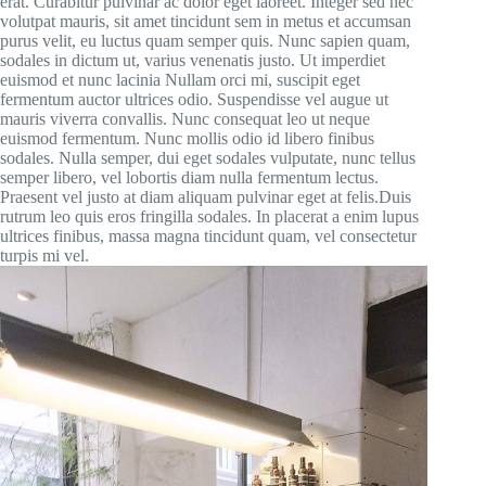
erat. Curabitur pulvinar ac dolor eget laoreet. Integer sed nec
volutpat mauris, sit amet tincidunt sem in metus et accumsan
purus velit, eu luctus quam semper quis. Nunc sapien quam,
sodales in dictum ut, varius venenatis justo. Ut imperdiet
euismod et nunc lacinia Nullam orci mi, suscipit eget
fermentum auctor ultrices odio. Suspendisse vel augue ut
mauris viverra convallis. Nunc consequat leo ut neque
euismod fermentum. Nunc mollis odio id libero finibus
sodales. Nulla semper, dui eget sodales vulputate, nunc tellus
semper libero, vel lobortis diam nulla fermentum lectus.
Praesent vel justo at diam aliquam pulvinar eget at felis.Duis
rutrum leo quis eros fringilla sodales. In placerat a enim lupus
ultrices finibus, massa magna tincidunt quam, vel consectetur
turpis mi vel.