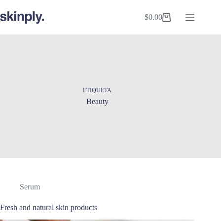
Saltar
al
$
0.00
Shopping
contenido
cart
ETIQUETA
Beauty
Serum
Fresh and natural skin products