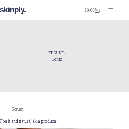
Saltar
al
$
0.00
Shopping
contenido
cart
ETIQUETA
Tonic
Serum
Fresh and natural skin products