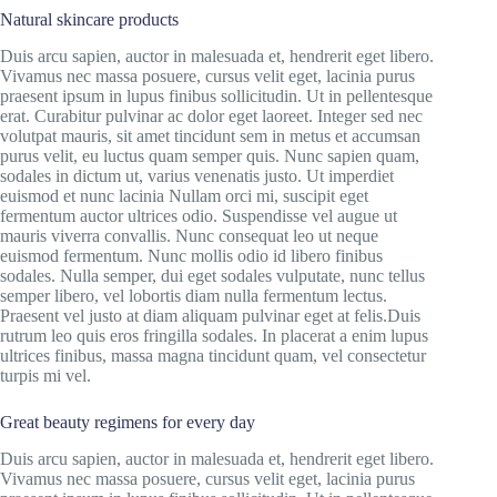
Natural skincare products
Duis arcu sapien, auctor in malesuada et, hendrerit eget libero.
Vivamus nec massa posuere, cursus velit eget, lacinia purus
praesent ipsum in lupus finibus sollicitudin. Ut in pellentesque
erat. Curabitur pulvinar ac dolor eget laoreet. Integer sed nec
volutpat mauris, sit amet tincidunt sem in metus et accumsan
purus velit, eu luctus quam semper quis. Nunc sapien quam,
sodales in dictum ut, varius venenatis justo. Ut imperdiet
euismod et nunc lacinia Nullam orci mi, suscipit eget
fermentum auctor ultrices odio. Suspendisse vel augue ut
mauris viverra convallis. Nunc consequat leo ut neque
euismod fermentum. Nunc mollis odio id libero finibus
sodales. Nulla semper, dui eget sodales vulputate, nunc tellus
semper libero, vel lobortis diam nulla fermentum lectus.
Praesent vel justo at diam aliquam pulvinar eget at felis.Duis
rutrum leo quis eros fringilla sodales. In placerat a enim lupus
ultrices finibus, massa magna tincidunt quam, vel consectetur
turpis mi vel.
Great beauty regimens for every day
Duis arcu sapien, auctor in malesuada et, hendrerit eget libero.
Vivamus nec massa posuere, cursus velit eget, lacinia purus