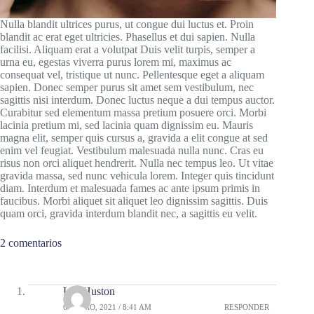
Nulla blandit ultrices purus, ut congue dui luctus et. Proin
blandit ac erat eget ultricies. Phasellus et dui sapien. Nulla
facilisi. Aliquam erat a volutpat Duis velit turpis, semper a
urna eu, egestas viverra purus lorem mi, maximus ac
consequat vel, tristique ut nunc. Pellentesque eget a aliquam
sapien. Donec semper purus sit amet sem vestibulum, nec
sagittis nisi interdum. Donec luctus neque a dui tempus auctor.
Curabitur sed elementum massa pretium posuere orci. Morbi
lacinia pretium mi, sed lacinia quam dignissim eu. Mauris
magna elit, semper quis cursus a, gravida a elit congue at sed
enim vel feugiat. Vestibulum malesuada nulla nunc. Cras eu
risus non orci aliquet hendrerit. Nulla nec tempus leo. Ut vitae
gravida massa, sed nunc vehicula lorem. Integer quis tincidunt
diam. Interdum et malesuada fames ac ante ipsum primis in
faucibus. Morbi aliquet sit aliquet leo dignissim sagittis. Duis
quam orci, gravida interdum blandit nec, a sagittis eu velit.
2 comentarios
Lea Huston
6 ENERO, 2021 / 8:41 AM
RESPONDER