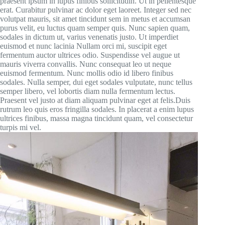
praesent ipsum in lupus finibus sollicitudin. Ut in pellentesque
erat. Curabitur pulvinar ac dolor eget laoreet. Integer sed nec
volutpat mauris, sit amet tincidunt sem in metus et accumsan
purus velit, eu luctus quam semper quis. Nunc sapien quam,
sodales in dictum ut, varius venenatis justo. Ut imperdiet
euismod et nunc lacinia Nullam orci mi, suscipit eget
fermentum auctor ultrices odio. Suspendisse vel augue ut
mauris viverra convallis. Nunc consequat leo ut neque
euismod fermentum. Nunc mollis odio id libero finibus
sodales. Nulla semper, dui eget sodales vulputate, nunc tellus
semper libero, vel lobortis diam nulla fermentum lectus.
Praesent vel justo at diam aliquam pulvinar eget at felis.Duis
rutrum leo quis eros fringilla sodales. In placerat a enim lupus
ultrices finibus, massa magna tincidunt quam, vel consectetur
turpis mi vel.